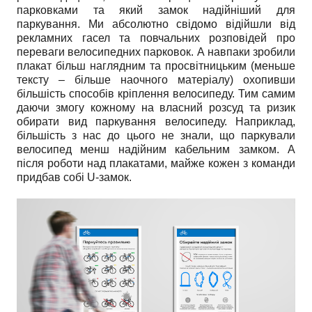
парковками та який замок надійніший для
паркування. Ми абсолютно свідомо відійшли від
рекламних гасел та повчальних розповідей про
переваги велосипедних парковок. А навпаки зробили
плакат більш наглядним та просвітницьким (меньше
тексту – більше наочного матеріалу) охопивши
більшість способів кріплення велосипеду. Тим самим
даючи змогу кожному на власний розсуд та ризик
обирати вид паркування велосипеду. Наприклад,
більшість з нас до цього не знали, що паркували
велосипед менш надійним кабельним замком. А
після роботи над плакатами, майже кожен з команди
придбав собі U-замок.