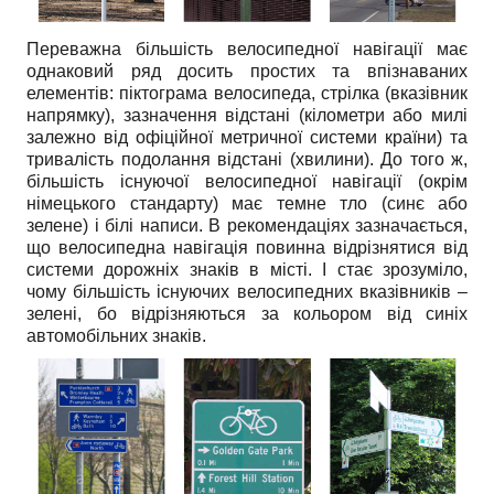
Переважна більшість велосипедної навігації має
однаковий ряд досить простих та впізнаваних
елементів: піктограма велосипеда, стрілка (вказівник
напрямку), зазначення відстані (кілометри або милі
залежно від офіційної метричної системи країни) та
тривалість подолання відстані (хвилини). До того ж,
більшість існуючої велосипедної навігації (окрім
німецького стандарту) має темне тло (синє або
зелене) і білі написи. В рекомендаціях зазначається,
що велосипедна навігація повинна відрізнятися від
системи дорожніх знаків в місті. І стає зрозуміло,
чому більшість існуючих велосипедних вказівників –
зелені, бо відрізняються за кольором від синіх
автомобільних знаків.