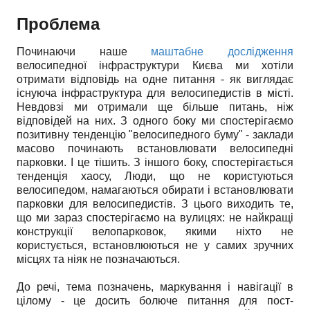
Проблема
Починаючи наше
маштабне дослідження
велосипедної інфраструктури Києва ми хотіли
отримати відповідь на одне питання - як виглядає
існуюча інфраструктура для велосипедистів в місті.
Невдовзі ми отримали ще більше питань, ніж
відповідей на них. З одного боку ми спостерігаємо
позитивну тенденцію "велосипедного буму" - заклади
масово починають встановлювати велосипедні
парковки. І це тішить. З іншого боку, спостерігається
тенденція хаосу, Люди, що не користуються
велосипедом, намагаються обирати і встановлювати
парковки для велосипедистів. З цього виходить те,
що ми зараз спостерігаємо на вулицях: не найкращі
конструкції велопарковок, якими ніхто не
користується, встановлюються не у самих зручних
місцях та ніяк не позначаються.
До речі, тема позначень, маркування і навігації в
цілому - це досить болюче питання для пост-