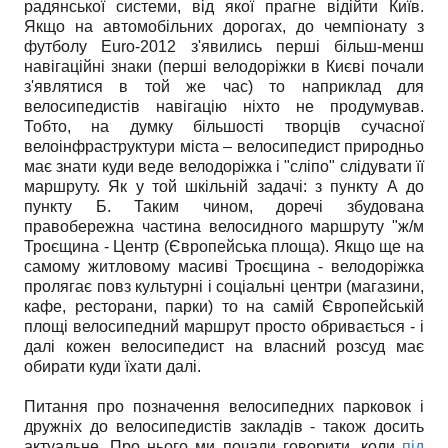
радянської системи, від якої прагне відійти Київ.
Якщо на автомобільних дорогах, до чемпіонату з
футболу Euro-2012 з'явились перші більш-менш
навігаційні знаки (перші велодоріжки в Києві почали
з'являтися в той же час) то наприклад для
велосипедистів навігацію ніхто не продумував.
Тобто, на думку більшості творців сучасної
велоінфраструктури міста – велосипедист природньо
має знати куди веде велодоріжка і "сліпо" слідувати її
маршруту. Як у той шкільній задачі: з пункту А до
пункту Б. Таким чином, доречі збудована
правобережна частина велосидного маршруту "ж/м
Троєщина - Центр (Європейська площа). Якщо ще на
самому житловому масиві Троєщина - велодоріжка
пролягає повз культурні і соціальні центри (магазини,
кафе, ресторани, парки) то на самій Європейській
площі велосипедний маршрут просто обривається - і
далі кожен велосипедист на власний розсуд має
обирати куди їхати далі.
Питання про позначення велосипедних парковок і
дружніх до велосипедистів закладів - також досить
актуальне. Про нього ми почали говорити, коли
під