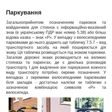
Паркування
Загальноприйнятим позначенням парковок та
майданчиків для стоянок є інформаційно-вказівний
знак (в українському ПДР має номер 5.38) або більш
відома назва – знак «Р». У випадку з велосипедними
парковками до нього додають ще табличку 7.5.7 – вид
транспортного засобу, на який поширюється дія
знаку. Ця табличка розміщується під знаком парковки.
Загалом дорожні знаки розміщуються на великих
стоянках та паркінгах, де є декілька різновидів
транспорту. І для виділення зон паркування кожного
виду транспорту потрібно окреме позначення. У
випадках з окремими велосипедними парковками
біля закладів - достатньо наліпки чи таблички з
зазначеною комбінацією символів «Р» та
велосипеда.