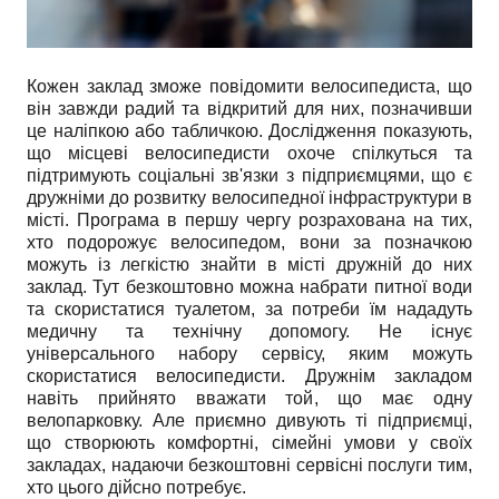
Кожен заклад зможе повідомити велосипедиста, що
він завжди радий та відкритий для них, позначивши
це наліпкою або табличкою. Дослідження показують,
що місцеві велосипедисти охоче спілкуться та
підтримують соціальні зв'язки з підприємцями, що є
дружніми до розвитку велосипедної інфраструктури в
місті. Програма в першу чергу розрахована на тих,
хто подорожує велосипедом, вони за позначкою
можуть із легкістю знайти в місті дружній до них
заклад. Тут безкоштовно можна набрати питної води
та скористатися туалетом, за потреби їм нададуть
медичну та технічну допомогу. Не існує
універсального набору сервісу, яким можуть
скористатися велосипедисти. Дружнім закладом
навіть прийнято вважати той, що має одну
велопарковку. Але приємно дивують ті підприємці,
що створюють комфортні, сімейні умови у своїх
закладах, надаючи безкоштовні сервісні послуги тим,
хто цього дійсно потребує.