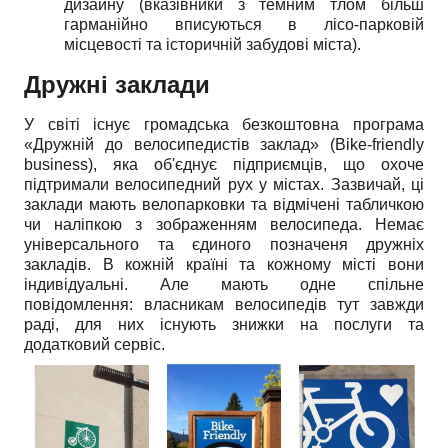
дизайну (вказівники з темним тлом більш
гарманійно вписуються в лісо-парковій
місцевості та історичній забудові міста).
Дружні заклади
У світі існує громадська безкоштовна програма
«Дружній до велосипедистів заклад» (Bike-friendly
business), яка об'єднує підприємців, що охоче
підтримали велосипедний рух у містах. Зазвичай, ці
заклади мають велопарковки та відмічені табличкою
чи наліпкою з зображенням велосипеда. Немає
універсального та єдиного позначеня дружніх
закладів. В кожній країні та кожному місті вони
індивідуальні. Але мають одне спільне
повідомлення: власникам велосипедів тут завжди
раді, для них існують знижки на послуги та
додатковий сервіс.