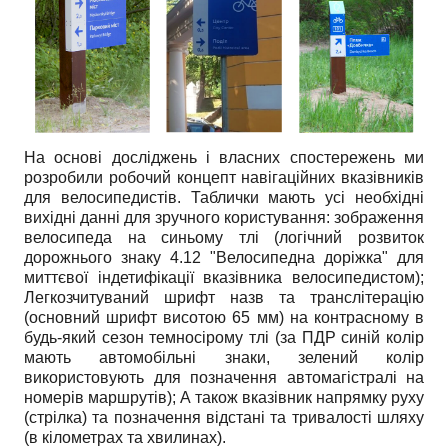
На основі досліджень і власних спостережень ми
розробили робочий концепт навігаційних вказівників
для велосипедистів. Таблички мають усі необхідні
вихідні данні для зручного користування: зображення
велосипеда на синьому тлі (логічний розвиток
дорожнього знаку 4.12 "Велосипедна доріжка" для
миттєвої індетифікації вказівника велосипедистом);
Легкозчитуваний шрифт назв та транслітерацію
(основний шрифт висотою 65 мм) на контрасному в
будь-який сезон темносірому тлі (за ПДР синій колір
мають автомобільні знаки, зелений колір
використовують для позначення автомагістралі на
номерів маршрутів); А також вказівник напрямку руху
(стрілка) та позначення відстані та тривалості шляху
(в кілометрах та хвилинах).