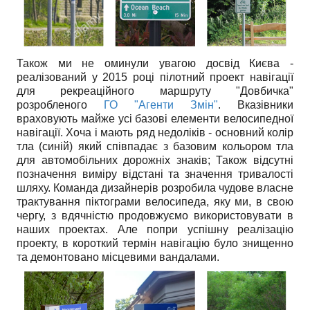
Також ми не оминули увагою досвід Києва -
реалізований у 2015 році пілотний проект навігації
для рекреаційного маршруту "Довбичка"
розробленого
ГО "Агенти Змін"
. Вказівники
враховують майже усі базові елементи велосипедної
навігації. Хоча і мають ряд недоліків - основний колір
тла (синій) який співпадає з базовим кольором тла
для автомобільних дорожніх знаків; Також відсутні
позначення виміру відстані та значення тривалості
шляху. Команда дизайнерів розробила чудове власне
трактування піктограми велосипеда, яку ми, в свою
чергу, з вдячністю продовжуємо використовувати в
наших проектах. Але попри успішну реалізацію
проекту, в короткий термін навігацію було знищенно
та демонтовано місцевими вандалами.