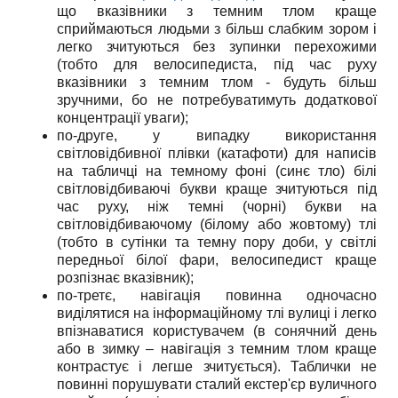
що вказівники з темним тлом краще
сприймаються людьми з більш слабким зором і
легко зчитуються без зупинки перехожими
(тобто для велосипедиста, під час руху
вказівники з темним тлом - будуть більш
зручними, бо не потребуватимуть додаткової
концентрації уваги);
по-друге, у випадку використання
світловідбивної плівки (катафоти) для написів
на табличці на темному фоні (синє тло) білі
світловідбиваючі букви краще зчитуються під
час руху, ніж темні (чорні) букви на
світловідбиваючому (білому або жовтому) тлі
(тобто в сутінки та темну пору доби, у світлі
передньої білої фари, велосипедист краще
розпізнає вказівник);
по-третє, навігація повинна одночасно
виділятися на інформаційному тлі вулиці і легко
впізнаватися користувачем (в сонячний день
або в зимку – навігація з темним тлом краще
контрастує і легше зчитується). Таблички не
повинні порушувати сталий екстер'єр вуличного