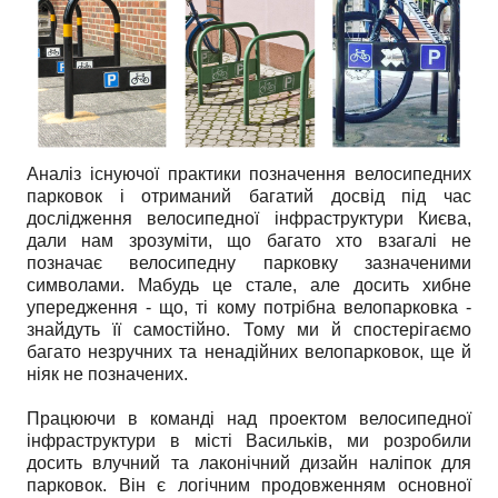
Аналіз існуючої практики позначення велосипедних
парковок і отриманий багатий досвід під час
дослідження велосипедної інфраструктури Києва,
дали нам зрозуміти, що багато хто взагалі не
позначає велосипедну парковку зазначеними
символами. Мабудь це стале, але досить хибне
упередження - що, ті кому потрібна велопарковка -
знайдуть її самостійно. Тому ми й спостерігаємо
багато незручних та ненадійних велопарковок, ще й
ніяк не позначених.
Працюючи в команді над проектом велосипедної
інфраструктури в місті Васильків, ми розробили
досить влучний та лаконічний дизайн наліпок для
парковок. Він є логічним продовженням основної