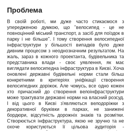
Проблема
В своїй роботі, ми дуже часто стикаємося з
упередженою думкою, що "велосипед - це не
повноцінний міський транспорт, а засіб для поїздок в
парку і не більше". І тому створення велосипедної
інфраструктури у більшості випадків було дуже
дивним процесом з неоднозначним результатом. На
жаль, зараз в кожного проектанта, будівельника та
представника влади - своє уявлення, як має
виглядати велосипедна інфраструктура в Києві. Хоча
оновлені державні будівельні норми стали більш
конкретними в критеріях уніфікації створення
велосипедних доріжок. Але чомусь, все одно кожен
хто причасний до створення велоінфраструктури
може трактувати державні норми на власний розсуд.
І від цього в Києві з'являються велодоріжки з
декоративної бруківки в парках, не занижені
бордюри, відсутність дорожніх знаків та розмітки.
Створюється інфраструктура, якою не зручно та не
охоче користуються її цільова аудиторія -