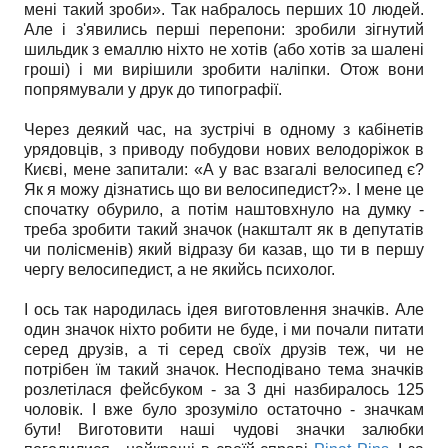
мені такий зроби». Так набралось перших 10 людей.
Але і з'явились перші перепони: зробили зігнутий
шильдик з емаллю ніхто не хотів (або хотів за шалені
гроші) і ми вирішили зробити наліпки. Отож вони
попрямували у друк до типографії.
Через деякий час, на зустрічі в одному з кабінетів
урядовців, з приводу побудови нових велодоріжок в
Києві, мене запитали: «А у вас взагалі велосипед є?
Як я можу дізнатись що ви велосипедист?». І мене це
спочатку обурило, а потім наштовхнуло на думку -
треба зробити такий значок (накшталт як в депутатів
чи полісменів) який відразу би казав, що ти в першу
чергу велосипедист, а не якийсь психолог.
І ось так народилась ідея виготовлення значків. Але
один значок ніхто робити не буде, і ми почали питати
серед друзів, а ті серед своїх друзів теж, чи не
потрібен їм такий значок. Несподівано тема значків
розлетілася фейсбуком - за 3 дні назбиралось 125
чоловік. І вже було зрозуміло остаточно - значкам
бути! Виготовити наші чудові значки залюбки