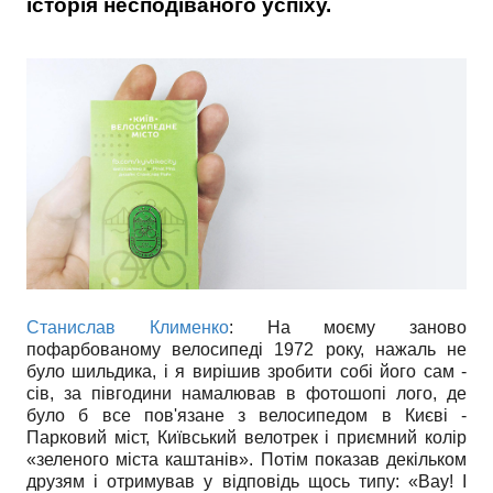
історія несподіваного успіху.
Станислав Клименко
: На моєму заново
пофарбованому велосипеді 1972 року, нажаль не
було шильдика, і я вирішив зробити собі його сам -
сів, за півгодини намалював в фотошопі лого, де
було б все пов'язане з велосипедом в Києві -
Парковий міст, Київський велотрек і приємний колір
«зеленого міста каштанів». Потім показав декільком
друзям і отримував у відповідь щось типу: «Вау! І