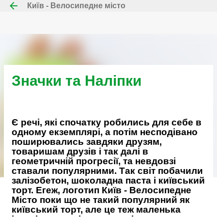
Київ - Велосипедне місто
Перейти до основного вмісту
Значки та Наліпки
Є речі, які спочатку робились для себе в
одному екземплярі, а потім несподівано
поширювались завдяки друзям,
товаришам друзів і так далі в
геометричній прогресії, та невдовзі
ставали популярними. Так світ побачили
залізобетон, шоколадна паста і київський
торт. Егеж, логотип Київ - Велосипедне
Місто поки що не такий популярний як
київський торт, але це теж маленька