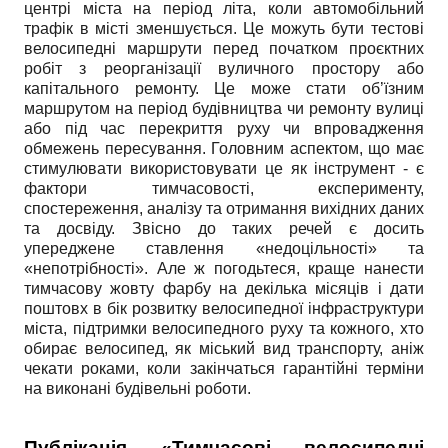
центрі міста на період літа, коли автомобільний
трафік в місті зменшується. Це можуть бути тестові
велосипедні маршрути перед початком проєктних
робіт з реорганізації вуличного простору або
капітального ремонту. Це може стати об’їзним
маршрутом на період будівництва чи ремонту вулиці
або під час перекриття руху чи впровадження
обмежень пересування. Головним аспектом, що має
стимулювати використовувати це як інструмент - є
фактори тимчасовості, експерименту,
спостереження, аналізу та отримання вихідних даних
та досвіду. Звісно до таких речей є досить
упереджене ставлення «недоцільності» та
«непотрібності». Але ж погодьтеся, краще нанести
тимчасову жовту фарбу на декілька місяців і дати
поштовх в бік розвитку велосипедної інфраструктури
міста, підтримки велосипедного руху та кожного, хто
обирає велосипед, як міський вид транспорту, аніж
чекати роками, коли закінчаться гарантійні терміни
на виконані будівельні роботи.
Публікація «Тимчасові велосипедні